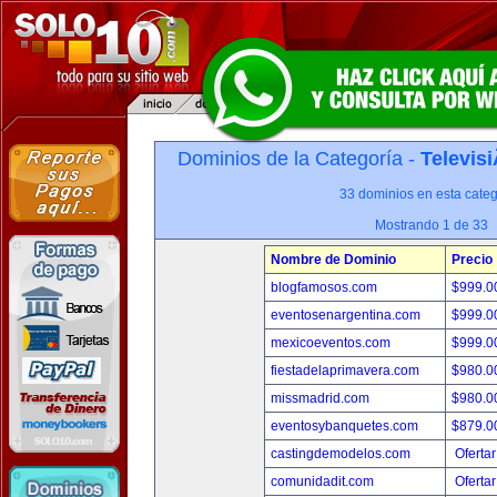
Dominios de la Categoría -
Televis
33 dominios en esta categ
Mostrando 1 de 33
Nombre de Dominio
Precio
blogfamosos.com
$999.
eventosenargentina.com
$999.
mexicoeventos.com
$999.
fiestadelaprimavera.com
$980.
missmadrid.com
$980.
eventosybanquetes.com
$879.
castingdemodelos.com
Ofertar
comunidadit.com
Ofertar