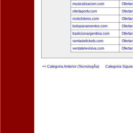
musicalizacion.com
Ofertar
ofertaportv.com
Ofertar
rockchileno.com
Ofertar
todoparaeventos.com
Ofertar
tradicionargentina.com
Ofertar
ventadetickets.com
Ofertar
ventatelevisiva.com
Ofertar
<< Categoria Anterior (TecnologÃ­a)
Categoria Siguie