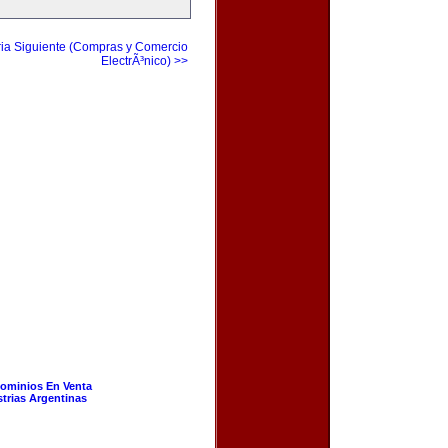
ia Siguiente (Compras y Comercio
ElectrÃ³nico) >>
ominios En Venta
strias Argentinas