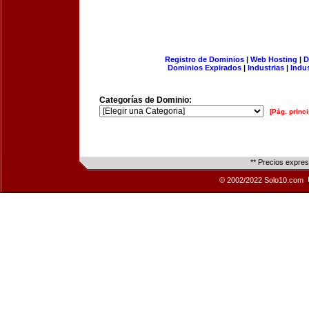
Registro de Dominios
|
Web Hosting
|
D
Dominios Expirados
|
Industrias
|
Indu
Categorías de Dominio:
[Pág. princi
** Precios expre
© 2002/2022 Solo10.com