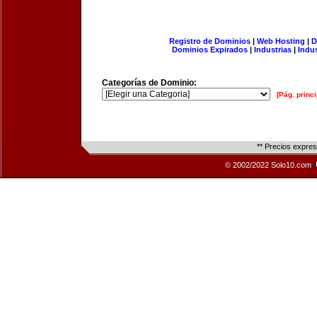
Registro de Dominios
|
Web Hosting
|
D
Dominios Expirados
|
Industrias
|
Indu
Categorías de Dominio:
[Pág. princi
** Precios expre
© 2002/2022 Solo10.com