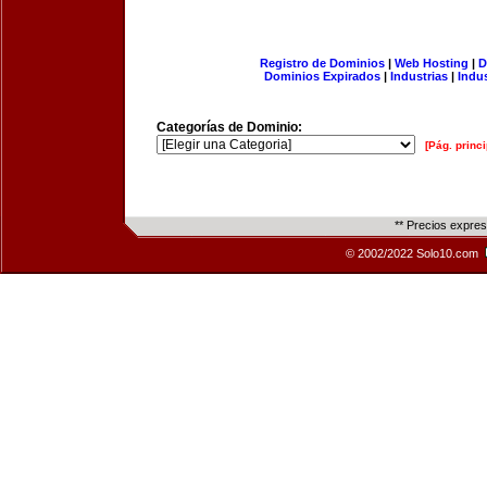
Registro de Dominios
|
Web Hosting
|
D
Dominios Expirados
|
Industrias
|
Indu
Categorías de Dominio:
[Pág. princi
** Precios expre
© 2002/2022 Solo10.com