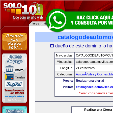
catalogodeautomov
El dueño de este dominio lo ha
Mayusculas:
CATALOGODEAUTOMOVI
Minusculas:
catalogodeautomoviles.co
Longitud:
21 caracteres
Categorias:
AutomÃ³viles y Coches
,
Ma
Precio:
Realizar una oferta!
Visitar!
catalogodeautomoviles.
Serán consideradas ofer
Realizar una Oferta