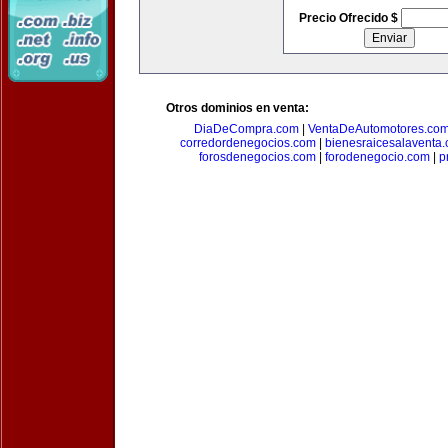
Precio Ofrecido $
Otros dominios en venta:
DiaDeCompra.com
|
VentaDeAutomotores.co
corredordenegocios.com
|
bienesraicesalaventa
forosdenegocios.com
|
forodenegocio.com
|
p