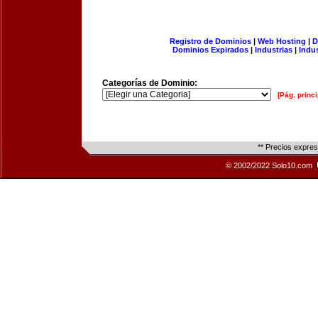
Registro de Dominios
|
Web Hosting
|
D
Dominios Expirados
|
Industrias
|
Indu
Categorías de Dominio:
[Pág. princi
** Precios expre
© 2002/2022 Solo10.com