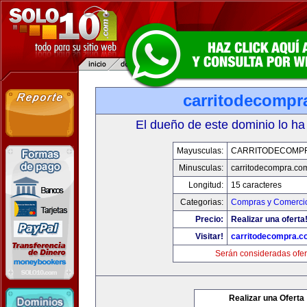
carritodecompr
El dueño de este dominio lo ha
Mayusculas:
CARRITODECOMP
Minusculas:
carritodecompra.co
Longitud:
15 caracteres
Categorias:
Compras y Comercio
Precio:
Realizar una oferta
Visitar!
carritodecompra.c
Serán consideradas ofer
Realizar una Oferta