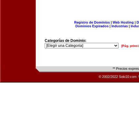
Registro de Dominios
|
Web Hosting
|
D
Dominios Expirados
|
Industrias
|
Indu
Categorías de Dominio:
[Pág. princi
** Precios expre
© 2002/2022 Solo10.com