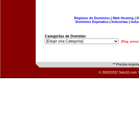
Registro de Dominios
|
Web Hosting
|
D
Dominios Expirados
|
Industrias
|
Indu
Categorías de Dominio:
[Pág. princi
** Precios expre
© 2002/2022 Solo10.com