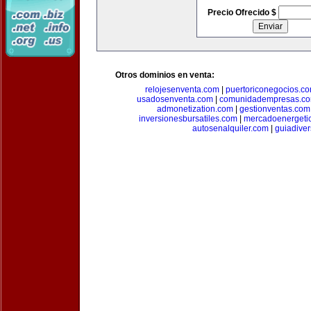
Precio Ofrecido $
Otros dominios en venta:
relojesenventa.com
|
puertoriconegocios.c
usadosenventa.com
|
comunidadempresas.c
admonetization.com
|
gestionventas.com
inversionesbursatiles.com
|
mercadoenergeti
autosenalquiler.com
|
guiadive