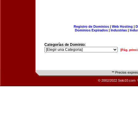
Registro de Dominios
|
Web Hosting
|
D
Dominios Expirados
|
Industrias
|
Indu
Categorías de Dominio:
[Pág. princi
** Precios expre
© 2002/2022 Solo10.com