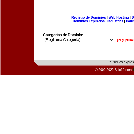
Registro de Dominios
|
Web Hosting
|
D
Dominios Expirados
|
Industrias
|
Indu
Categorías de Dominio:
[Pág. princi
** Precios expre
© 2002/2022 Solo10.com