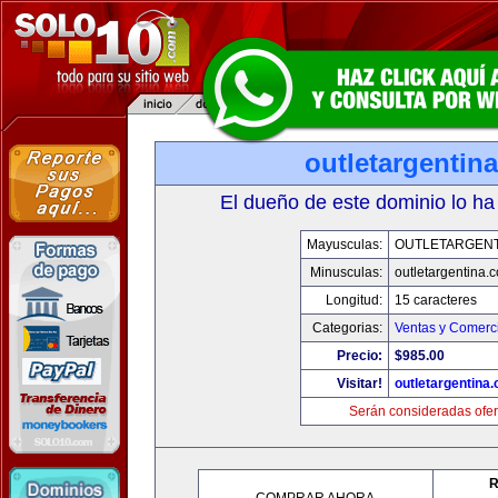
outletargentin
El dueño de este dominio lo ha
Mayusculas:
OUTLETARGENT
Minusculas:
outletargentina.
Longitud:
15 caracteres
Categorias:
Ventas y Comerci
Precio:
$985.00
Visitar!
outletargentina
Serán consideradas ofer
R