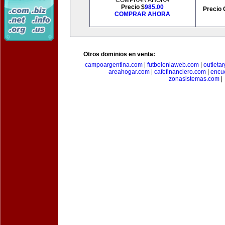
COMPRAR AHORA
Precio $
985.00
Precio 
COMPRAR AHORA
Otros dominios en venta:
campoargentina.com
|
futbolenlaweb.com
|
outleta
areahogar.com
|
cafefinanciero.com
|
encu
zonasistemas.com
|