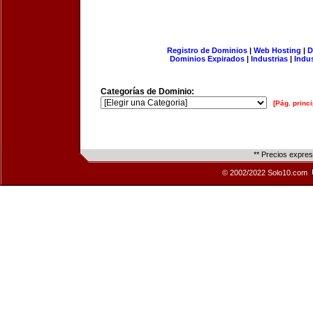
Registro de Dominios
|
Web Hosting
|
D
Dominios Expirados
|
Industrias
|
Indu
Categorías de Dominio:
[Pág. princi
** Precios expre
© 2002/2022 Solo10.com