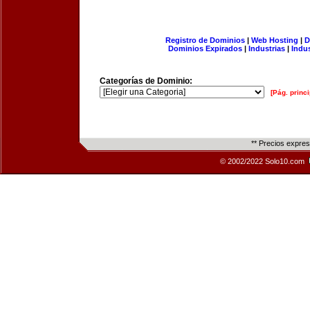
Registro de Dominios
|
Web Hosting
|
D
Dominios Expirados
|
Industrias
|
Indu
Categorías de Dominio:
[Pág. princi
** Precios expre
© 2002/2022 Solo10.com