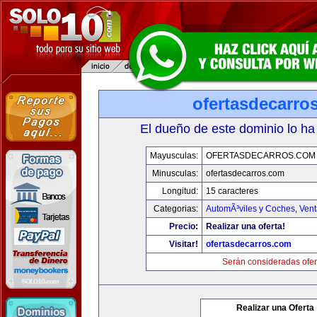
ofertasdecarro
El dueño de este dominio lo ha
Mayusculas:
OFERTASDECARROS.COM
Minusculas:
ofertasdecarros.com
Longitud:
15 caracteres
Categorias:
AutomÃ³viles y Coches
,
Vent
Precio:
Realizar una oferta!
Visitar!
ofertasdecarros.com
Serán consideradas ofer
Realizar una Oferta