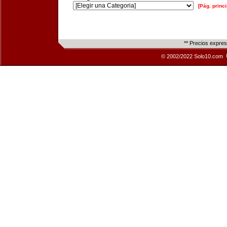
[Pág. princi
** Precios expre
© 2002/2022 Solo10.com