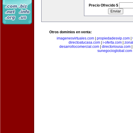
Precio Ofrecido $
Otros dominios en venta:
imagenesvirtuales.com
|
propiedadesvip.com
|
directoatucasa.com
|
i-oferta.com
|
zona
desarrollocomercial.com
|
directoriousa.com
sunegocioglobal.com