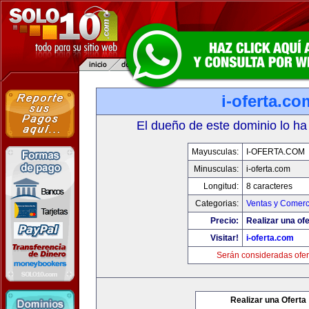
i-oferta.co
El dueño de este dominio lo ha
Mayusculas:
I-OFERTA.COM
Minusculas:
i-oferta.com
Longitud:
8 caracteres
Categorias:
Ventas y Comerc
Precio:
Realizar una ofe
Visitar!
i-oferta.com
Serán consideradas ofer
Realizar una Oferta