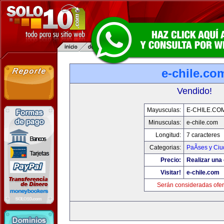
e-chile.co
Vendido!
Mayusculas:
E-CHILE.CO
Minusculas:
e-chile.com
Longitud:
7 caracteres
Categorias:
PaÃ­ses y Ci
Precio:
Realizar una 
Visitar!
e-chile.com
Serán consideradas ofer