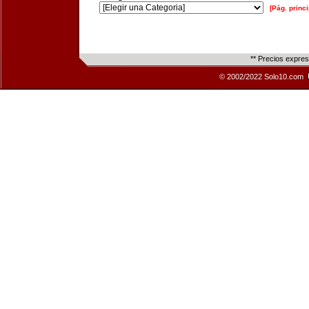
[Pág. princi
** Precios expre
© 2002/2022 Solo10.com