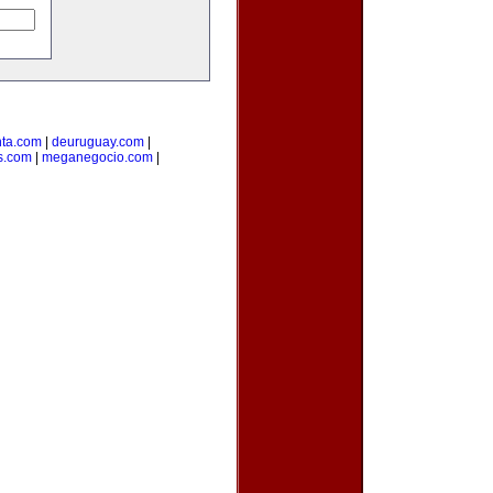
ta.com
|
deuruguay.com
|
s.com
|
meganegocio.com
|