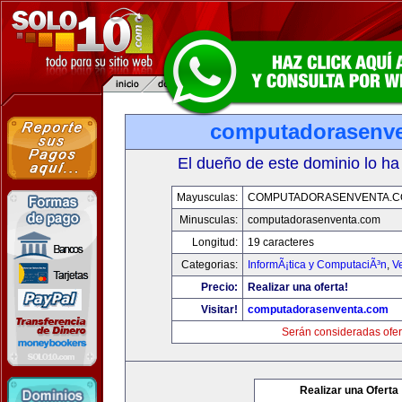
computadorasenv
El dueño de este dominio lo ha
Mayusculas:
COMPUTADORASENVENTA.
Minusculas:
computadorasenventa.com
Longitud:
19 caracteres
Categorias:
InformÃ¡tica y ComputaciÃ³n
,
V
Precio:
Realizar una oferta!
Visitar!
computadorasenventa.com
Serán consideradas ofer
Realizar una Oferta