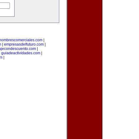
nombrescomerciales.com
|
m
|
empresasdelfuturo.com
|
ajecondescuento.com
|
|
guiadeactividades.com
|
om
|