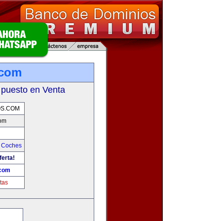
.com
 puesto en Venta
S.COM
om
y Coches
ferta!
com
tas