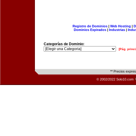
Registro de Dominios
|
Web Hosting
|
D
Dominios Expirados
|
Industrias
|
Indu
Categorías de Dominio:
[Pág. princi
** Precios expre
© 2002/2022 Solo10.com