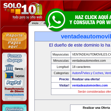
ventadeautomovi
El dueño de este dominio lo ha
Mayusculas:
VENTADEAUTOMOVILES.C
Minusculas:
ventadeautomoviles.com
Longitud:
18 caracteres
Categorias:
AutomÃ³viles y Coches
,
Vent
Precio:
Realizar una oferta!
Visitar!
ventadeautomoviles.com
Serán consideradas ofer
Realizar una Oferta