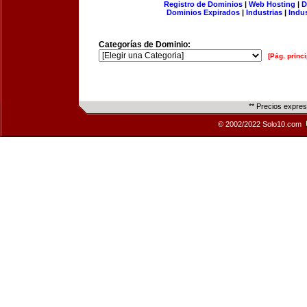
Registro de Dominios
|
Web Hosting
|
D
Dominios Expirados
|
Industrias
|
Indu
Categorías de Dominio:
[Pág. princi
** Precios expre
© 2002/2022 Solo10.com