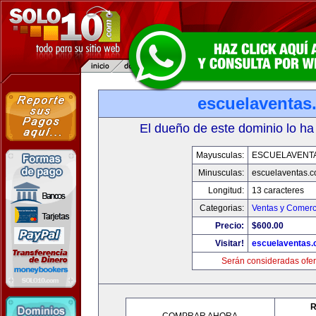
escuelaventas
El dueño de este dominio lo ha
Mayusculas:
ESCUELAVENT
Minusculas:
escuelaventas.
Longitud:
13 caracteres
Categorias:
Ventas y Comerc
Precio:
$600.00
Visitar!
escuelaventas
Serán consideradas ofer
R