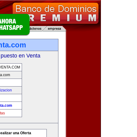
nta.com
 puesto en Venta
VENTA.COM
ta.com
izacion
nta.com
tas
ealizar una Oferta