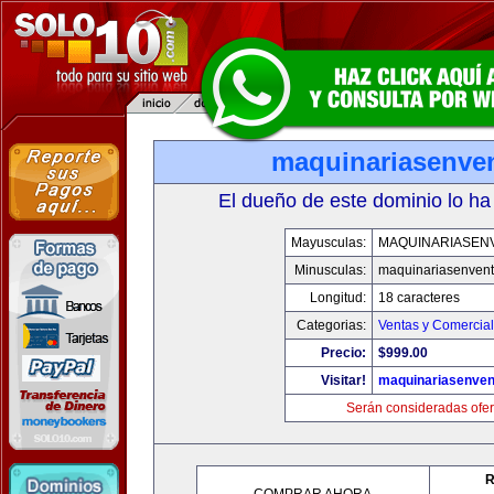
maquinariasenve
El dueño de este dominio lo ha
Mayusculas:
MAQUINARIASEN
Minusculas:
maquinariasenven
Longitud:
18 caracteres
Categorias:
Ventas y Comercial
Precio:
$999.00
Visitar!
maquinariasenve
Serán consideradas ofer
R