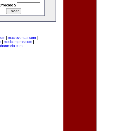
Ofrecido $
.com
|
macroventas.com
|
m
|
medcompras.com
|
bancario.com
|