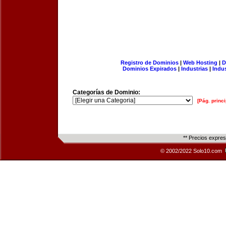
Registro de Dominios
|
Web Hosting
|
D
Dominios Expirados
|
Industrias
|
Indu
Categorías de Dominio:
[Pág. princi
** Precios expre
© 2002/2022 Solo10.com