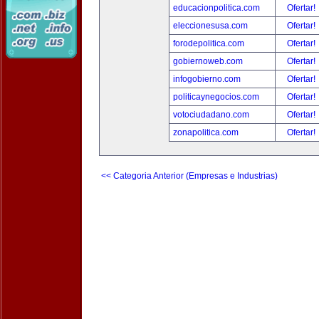
educacionpolitica.com
Ofertar!
eleccionesusa.com
Ofertar!
forodepolitica.com
Ofertar!
gobiernoweb.com
Ofertar!
infogobierno.com
Ofertar!
politicaynegocios.com
Ofertar!
votociudadano.com
Ofertar!
zonapolitica.com
Ofertar!
<< Categoria Anterior (Empresas e Industrias)