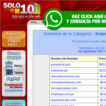
Dominios de la Categoría -
Empr
374 dominios en esta categ
Mostrando 1 de 150
Ver siguientes 150 >>
Nombre de Dominio
Prec
ganaderia.com
$95,
empresas.pe
$10,
mercadoservicios.com
$9,
mercadoempresas.com
$8,
mercadocampo.com
$7,
empresas.com.pa
$6,
hypermercado.com
$5,