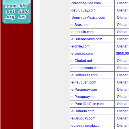
cordobaguide.com
Ofertar
deuruguay.com
Ofertar
DominiosMexico.com
Ofertar
e-Brasil.net
Ofertar
e-brasilia.com
Ofertar
e-BuenosAires.com
Ofertar
e-chile.com
Ofertar
e-ciudad.com
$950.0
e-Ciudad.net
Ofertar
e-dominicana.com
Ofertar
e-Honduras.com
Ofertar
e-neuquen.com
Ofertar
e-Paraguay.com
Ofertar
e-Paraguay.net
Ofertar
e-PuntaDelEste.com
Ofertar
e-Rafaela.com
Ofertar
e-Uruguay.com
Ofertar
guiaguatemala.com
Ofertar