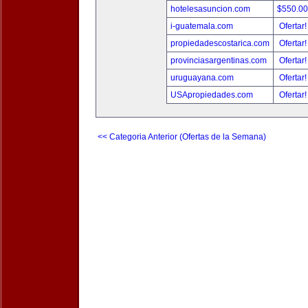
hotelesasuncion.com
$550.0
i-guatemala.com
Ofertar
propiedadescostarica.com
Ofertar
provinciasargentinas.com
Ofertar
uruguayana.com
Ofertar
USApropiedades.com
Ofertar
<< Categoria Anterior (Ofertas de la Semana)