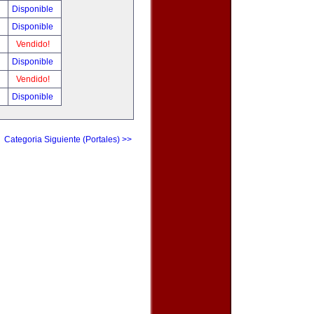
0
Disponible
!
Disponible
!
Vendido!
!
Disponible
!
Vendido!
!
Disponible
Categoria Siguiente (Portales) >>